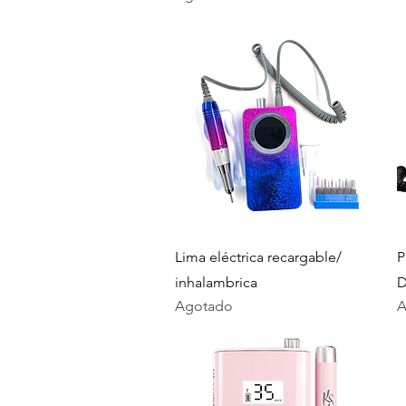
Vista rápida
Lima eléctrica recargable/
P
inhalambrica
D
Agotado
A