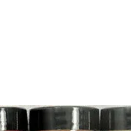
me
Nails
Nail Tools
Nail Machines