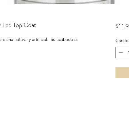
v Led Top Coat
$11.9
re uña natural y artificial. Su acabado es
Cantid