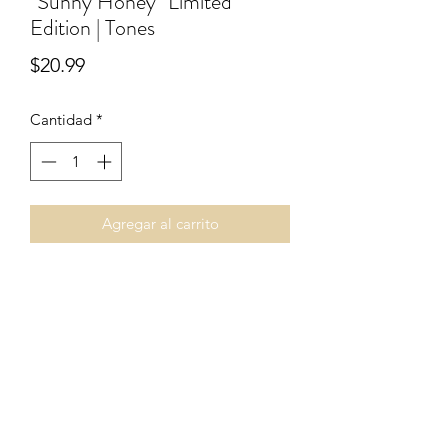
"Sunny Honey" Limited
Edition | Tones
Precio
$20.99
Cantidad
*
Agregar al carrito
1.5 oz
Términos & Condiciones
Preguntas Frecuentes