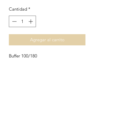
Cantidad
*
Agregar al carrito
Buffer 100/180
Términos & Condiciones
Preguntas Frecuentes
All rights reserved Cosmetique Beauty Supply © 2021.