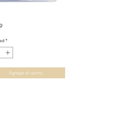
Precio
9
ad
*
Agregar al carrito