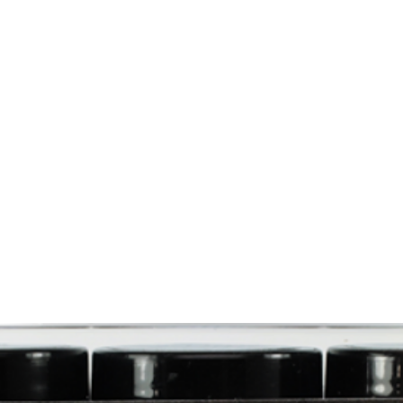
me
Nails
Nail Tools
Nail Machines